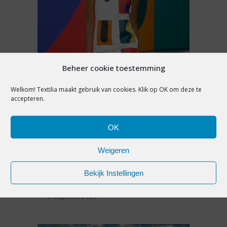
Beheer cookie toestemming
Welkom! Textilia maakt gebruik van cookies. Klik op OK om deze te
accepteren.
ACHTERGROND
,
MODETRENDS
,
PREMIUM
OK
DIT ZIJN DÉ ZES
VROUWENMODE TRENDS
Weigeren
VOOR SPRING/SUMMER 2027
Bekijk Instellingen
3 augustus 2026