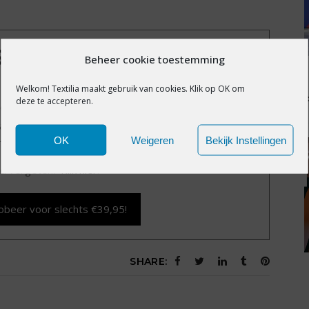
IS EXCLUSIEF VOOR
Beheer cookie toestemming
MBERS
Welkom! Textilia maakt gebruik van cookies. Klik op OK om
deze te accepteren.
exclusieve content?
Word nu member voor slechts
alle premium content en het volledige archief van
OK
Weigeren
Bekijk Instellingen
Textilia.nl.
d vergeten?
Klik hier
.
obeer voor slechts €39,95!
SHARE: