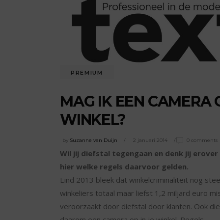
PREMIUM
MAG IK EEN CAMERA 
WINKEL?
by
Suzanne van Duijn
2 januari 2014
0 comments
Wil jij diefstal tegengaan en denk jij erov
hier welke regels daarvoor gelden.
Eind 2013 bleek dat winkelcriminaliteit nog ste
winkeliers totaal maar liefst 1,2 miljard euro 
veroorzaakt door diefstal door klanten. Ook d
daarom een camera op in je winkel. Regels