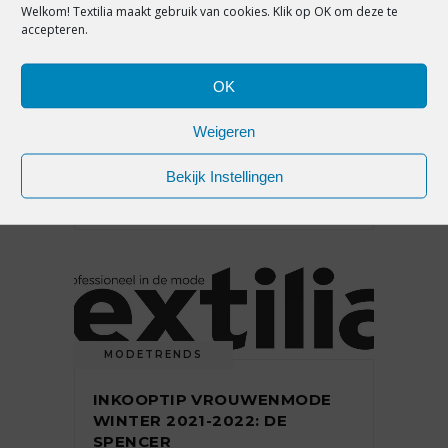
Welkom! Textilia maakt gebruik van cookies. Klik op OK om deze te
accepteren.
MODETRENDS
DE TREND WAARVAN JE WIST
OK
DAT IE ZOU KOMEN: HET
JOGGINGPAK
Weigeren
Bekijk Instellingen
18 maart 2021
MODETRENDS
INKOOPTIP VROUWENMODE
WINTER 2021-2022: DE
SPENCER