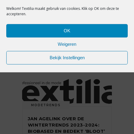
MODETRENDS
Welkom! Textilia maakt gebruik van cookies. Klik op OK om deze te
accepteren.
INKOOPTIP MANNENMODE
VOOR HET NIEUWE
ZOMERSEIZOEN: FORMIDABEL
OK
FORMEEL
Weigeren
Bekijk Instellingen
5 juli 2023
MODETRENDS
JAN AGELINK OVER DE
WINTERTRENDS 2023-2024:
BIOBASED EN BEDEKT ‘BLOOT’