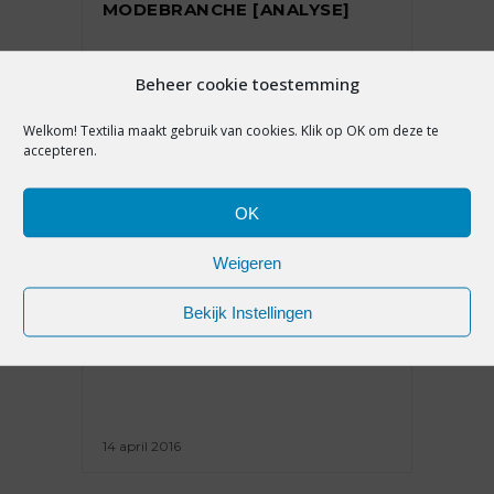
MODEBRANCHE [ANALYSE]
Beheer cookie toestemming
23 december 2016
Welkom! Textilia maakt gebruik van cookies. Klik op OK om deze te
accepteren.
OK
Weigeren
PREMIUM
JURIDISCH GEVECHT OM
Bekijk Instellingen
MODEKETEN NA VERBROKEN
RELATIE
14 april 2016