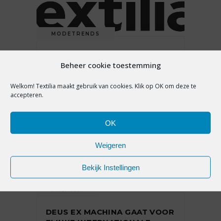
MODETRENDS
MODEKLEUREN ZOMER 2021:
Beheer cookie toestemming
COMBINATIE- EN STYLINGTIPS
MANNENMODE
Welkom! Textilia maakt gebruik van cookies. Klik op OK om deze te
accepteren.
8 juli 2020
OK
Weigeren
Bekijk Instellingen
PREMIUM
DEUS EX MACHINA GAAT VOOR