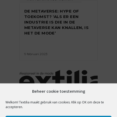
DE METAVERSE: HYPE OF
TOEKOMST? ‘ALS ER EEN
INDUSTRIE IS DIE IN DE
METAVERSE KAN KNALLEN, IS
HET DE MODE’
9 februari 2023
Beheer cookie toestemming
ACHTERGROND
,
PREMIUM
Welkom! Textilia maakt gebruik van cookies. Klik op OK om deze te
ONZE BELANGRIJKSTE
accepteren.
RETAILANALYSES VAN 2022