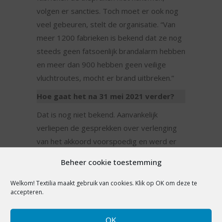
volgen er sancties. Toch moet er ook nog
veel gebeuren, stelt de organisatie. “Van
meer 1200 fabrieken is bekend dat ze nog
steeds geen fatsoenlijk brandalarm hebben
en meer dan 900 hebben geen veilige
vluchtroutes, mocht er brand uitbreken.”
Hoe gaat het na 31 mei 2021 verder?
Dat is nog niet bekend. Aanvankelijk
verliepen de gesprekken over verlenging
van het akkoord voorspoedig en werd er
ook gekeken naar uitbreiding naar andere
Beheer cookie toestemming
productielanden, zegt Gerben de Jong, die
inmiddels met pensioen is maar ten tijde
Welkom! Textilia maakt gebruik van cookies. Klik op OK om deze te
accepteren.
van de Rana Plaza-ramp de Nederlandse
ambassadeur in Bangladesh was. Nu
OK
constateert hij dat modemerken en -