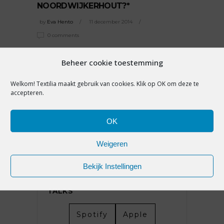
NOORDWIJKERHOUT?*
by
Eva Hento
11 december 2014
0 comments
Ook benieuwd wat je collega of concurrent
Beheer cookie toestemming
het beste
Welkom! Textilia maakt gebruik van cookies. Klik op OK om deze te
READ MORE
accepteren.
Tags:
Only
,
Summum
OK
SHARE:
Weigeren
Bekijk Instellingen
LUISTER NAAR TEXTILIA
TALKS
Spotify
Apple