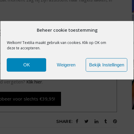
Beheer cookie toestemming
IS EXCLUSIEF VOOR
MBERS
Welkom! Textilia maakt gebruik van cookies. Klik op OK om
deze te accepteren.
exclusieve content?
Word nu member voor slechts
alle premium content en het volledige archief van
OK
Weigeren
Bekijk Instellingen
Textilia.nl.
d vergeten?
Klik hier
.
obeer voor slechts €39,95!
SHARE: