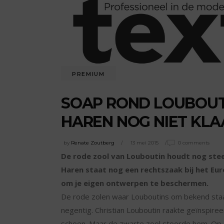
PREMIUM
SOAP ROND LOUBOUT
HAREN NOG NIET KLA
by
Renate Zoutberg
13 mei 2015
0 comments
De rode zool van Louboutin houdt nog ste
Haren staat nog een rechtszaak bij het Eur
om je eigen ontwerpen te beschermen.
De rode zolen waar Louboutins om bekend staan 
negentig. Christian Louboutin raakte geïnspire
schoen. Maar de zwarte zool stoorde hem. Op da