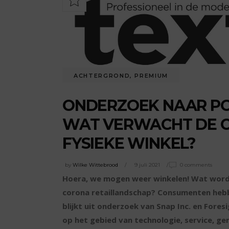
ACHTERGROND
,
PREMIUM
ONDERZOEK NAAR PO
WAT VERWACHT DE 
FYSIEKE WINKEL?
by
Wilke Wittebrood
9 juli 2021
0 comments
Hoera, we mogen weer winkelen! Wat wordt 
corona retaillandschap? Consumenten hebb
blijkt uit onderzoek van Snap Inc. en Fore
op het gebied van technologie, service, gem