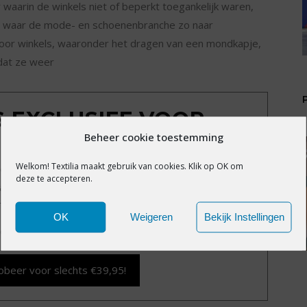
 waarin de winkels niet of beperkt toegankelijk waren,
t waar de mode- en schoenenbranche zo naar
 voor winkels, waaronder het dragen van een mondkapje,
dat ze weer
IS EXCLUSIEF VOOR
Beheer cookie toestemming
MBERS
Welkom! Textilia maakt gebruik van cookies. Klik op OK om
exclusieve content?
Word nu member voor slechts
deze te accepteren.
alle premium content en het volledige archief van
Textilia.nl.
OK
Weigeren
Bekijk Instellingen
d vergeten?
Klik hier
.
obeer voor slechts €39,95!