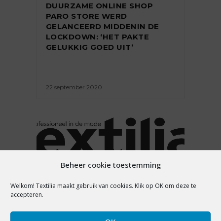
DUURZAME ONLINE SHOP
PARO STORE WERD
GELANCEERD MIDDENIN DE
LOCKDOWN: ‘HET PAKTE
GELUKKIG GOED UIT’
22 september 2020
PREMIUM
Beheer cookie toestemming
WAAROM OPENEN WEBSHOPS
Welkom! Textilia maakt gebruik van cookies. Klik op OK om deze te
EEN FYSIEKE WINKEL?
accepteren.