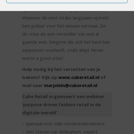
Neem naast je kortetermijnmanagement
tijd om te reflecteren op jouw toekomst.
Wanneer de mist straks langzaam optrekt
ben jij klaar voor het nieuwe normaal. Zie
de crisis als een versneller van wat al
gaande was. Diegene die zich het best kan
aanpassen overleeft, zoals altijd. Never
waste a good crisis!
Hulp nodig bij het verzetten van je
bakens? Kijk op
www.cuberetail.nl
of
mail naar
marjolein@cuberetail.nl
Cube Retail organiseert een webinar
‘purpose driven fashion retail in de
digitale wereld’
– Speciaal voor mkb-modeondernemers
– Met Steven van Belleghem, expert