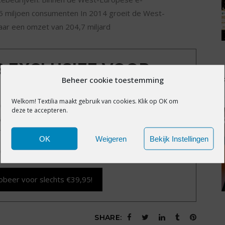
 miljoen consumenten In 2014 groeit de West-
ar een omzet van 204,7 miljard
IS EXCLUSIEF VOOR
Beheer cookie toestemming
MBERS
Welkom! Textilia maakt gebruik van cookies. Klik op OK om
exclusieve content?
Word nu member voor slechts
deze te accepteren.
alle premium content en het volledige archief van
Textilia.nl.
OK
Weigeren
Bekijk Instellingen
d vergeten?
Klik hier
.
obeer voor slechts €39,95!
SHARE: