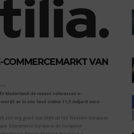
E-COMMERCEMARKT VAN
ents
eeft Nederland de meest volwassen e-
rdt er in ons land online 11,5 miljard euro
zich erg goed. Dat blijkt uit het Western European
pe. Ecommerce Europe is de Europese
cebedrijven. Binnen de West-Europese e-