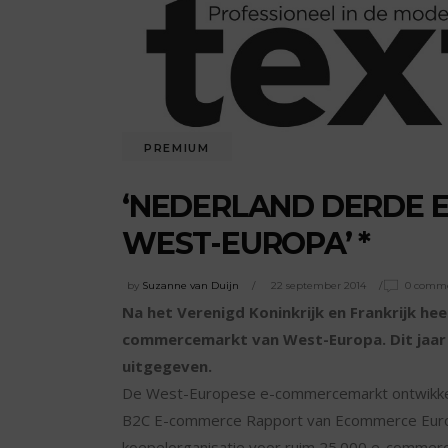
PREMIUM
‘NEDERLAND DERDE 
WEST-EUROPA’ *
by
Suzanne van Duijn
22 september 2014
0 comm
Na het Verenigd Koninkrijk en Frankrijk h
commercemarkt van West-Europa. Dit jaar wo
uitgegeven.
De West-Europese e-commercemarkt ontwikkelt 
B2C E-commerce Rapport van Ecommerce Euro
koepelorganisatie voor ruim 25.000 e-commer