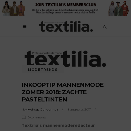
MODETRENDS
INKOOPTIP MANNENMODE
ZOMER 2018: ZACHTE
PASTELTINTEN
by
Mehtap Gungormez
8 augustus 2017
0 comments
Textilia's mannenmoderedacteur