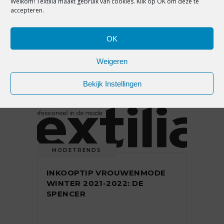
Welkom! Textilia maakt gebruik van cookies. Klik op OK om deze te
accepteren.
DE TREND WAARVAN JE WIST
DAT IE ZOU KOMEN: HET
JOGGINGPAK
OK
Weigeren
18 maart 2021
Bekijk Instellingen
MODETRENDS
INKOOPTIP VROUWENMODE
WINTER 2021-2022: DE
SPENCER