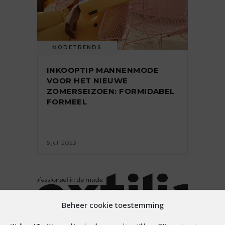
MODETRENDS
INKOOPTIP MANNENMODE
VOOR HET NIEUWE
ZOMERSEIZOEN: FORMIDABEL
FORMEEL
5 juli 2023
Beheer cookie toestemming
MODETRENDS