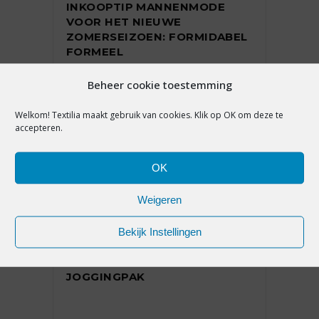
INKOOPTIP MANNENMODE
VOOR HET NIEUWE
ZOMERSEIZOEN: FORMIDABEL
FORMEEL
Beheer cookie toestemming
5 juli 2023
Welkom! Textilia maakt gebruik van cookies. Klik op OK om deze te
accepteren.
OK
Weigeren
MODETRENDS
Bekijk Instellingen
DE TREND WAARVAN JE WIST
DAT IE ZOU KOMEN: HET
JOGGINGPAK