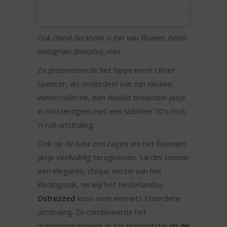
Ook David Beckham is fan van fluweel, beeld:
Instagram @modus_men
Zo presenteerde het hippe merk Oliver
Spencer, als onderdeel van zijn nieuwe
wintercollectie, een double breasted-jasje
in mosterdgeel met een subtiele 70’s rock
’n roll-uitstraling.
Ook op de beurzen zagen we het fluwelen
jasje veelvuldig terugkomen. Lardini toonde
een elegante, chique versie van het
kledingstuk, terwijl het Nederlandse
Dstrezzed
koos voor een iets stoerdere
uitstraling. Zo combineerde het
mannenmodemerk in zijn presentatie
op de