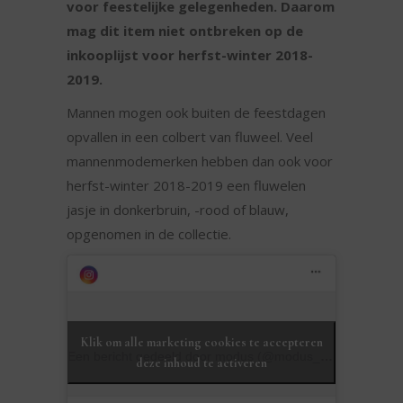
voor feestelijke gelegenheden. Daarom
mag dit item niet ontbreken op de
inkooplijst voor herfst-winter 2018-
2019.
Mannen mogen ook buiten de feestdagen
opvallen in een colbert van fluweel. Veel
mannenmodemerken hebben dan ook voor
herfst-winter 2018-2019 een fluwelen
jasje in donkerbruin, -rood of blauw,
opgenomen in de collectie.
Klik om alle marketing cookies te accepteren
Een bericht gedeeld door modus (@modus_men)
op
25 F
deze inhoud te activeren