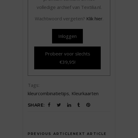
volledige archief van Textilia.nl.
Wachtwoord vergeten?
Klik hier
.
Inloggen
Probeer voor slechts
€39,95!
Tags:
kleurcombinatietips
,
Kleurkaarten
SHARE:
PREVIOUS ARTICLE
NEXT ARTICLE