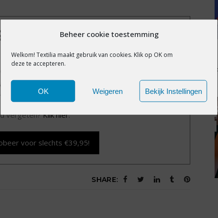
IS EXCLUSIEF VOOR
Beheer cookie toestemming
MBERS
Welkom! Textilia maakt gebruik van cookies. Klik op OK om
deze te accepteren.
exclusieve content?
Word nu member voor slechts
alle premium content en het volledige archief van
OK
Weigeren
Bekijk Instellingen
Textilia.nl.
d vergeten?
Klik hier
.
obeer voor slechts €39,95!
SHARE: