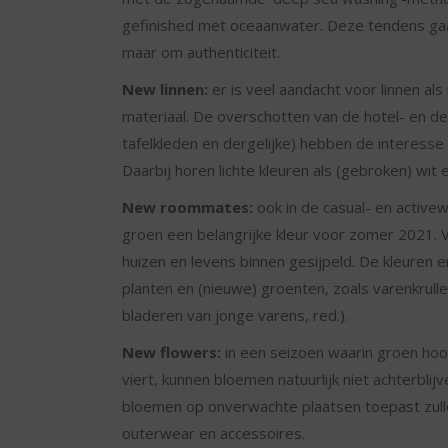
gefinished met oceaanwater. Deze tendens ga
maar om authenticiteit.
New linnen:
er is veel aandacht voor linnen als
materiaal. De overschotten van de hotel- en d
tafelkleden en dergelijke) hebben de interess
Daarbij horen lichte kleuren als (gebroken) wit 
New roommates:
ook in de casual- en active
groen een belangrijke kleur voor zomer 2021. 
huizen en levens binnen gesijpeld. De kleuren 
planten en (nieuwe) groenten, zoals varenkrulle
bladeren van jonge varens, red.).
New flowers:
in een seizoen waarin groen hoo
viert, kunnen bloemen natuurlijk niet achterblij
bloemen op onverwachte plaatsen toepast zull
outerwear en accessoires.