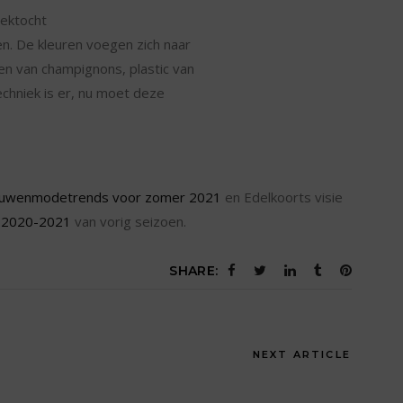
ektocht
en. De kleuren voegen zich naar
en van champignons, plastic van
echniek is er, nu moet deze
uwenmodetrends voor zomer 2021
en Edelkoorts visie
r 2020-2021
van vorig seizoen.
SHARE:
NEXT ARTICLE