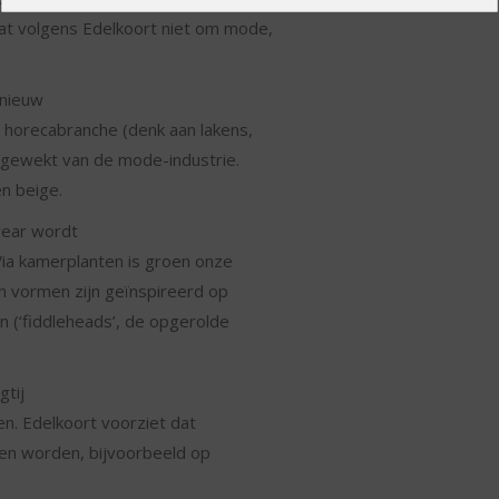
at volgens Edelkoort niet om mode,
 nieuw
e horecabranche (denk aan lakens,
e gewekt van de mode-industrie.
en beige.
wear wordt
Via kamerplanten is groen onze
en vormen zijn geïnspireerd op
n (‘fiddleheads’, de opgerolde
gtij
ven. Edelkoort voorziet dat
en worden, bijvoorbeeld op