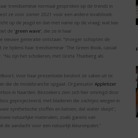
n haar trendseminar normaal gesproken op de trends in
 kiest ze voor zomer 2021 voor een andere invalshoek.
richt op de jeugd en dan met name op de vraag: wat kan
ziet de
‘green wave’
, die ze in haar
 nieuwe generatie ontstaan. “Vroeger schopten de
 ze tijdens haar trendseminar ‘The Green Book, casual
 “Nu zijn het scholieren, met Greta Thunberg als
lkoort. Voor haar presentatie besloot ze zaken uit te
g aan die de modebranche opgaat. Organisator
Appletizer
erbos in Naarden. Bezoekers zien zich hier omringd door
bos geprojecteerd, met bladeren die zachtjes wiegen in
uwe synthetische stoffen en katoen, dat water slurpt”,
euwe natuurlijke materialen, zoals garens van
ok de aandacht voor een natuurlijk kleurenpalet.”