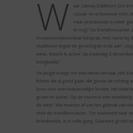
W
aar Lidewij Edelkoort zich i
casual- en activewear richt,
Haar presentatie is meer ge
er nog? De trendforecaster 
vrouwenmodeseminar besprak, met name bij de
studenten tegen de gevestigde orde aan”, zegt
wear, leisure & active’ op maandag 2 december.
boegbeeld.”
De jeugd vraagt om een nieuw verhaal, ziet Ede
lichten die al goed gaan; die geven de richtin
koos voor een toepasselijke locatie, het Naard
groen en water. Op de muren is een weelderig 
de wind. “We moeten af van het gebruik van nie
stelt de trendforecaster. “De zoektocht naar ni
brandnetels, is in volle gang. Daarmee groeit o