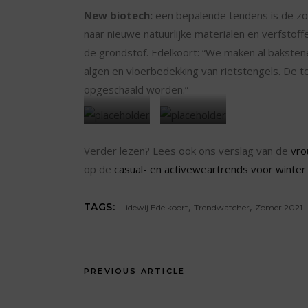
New biotech:
een bepalende tendens is de zo
naar nieuwe natuurlijke materialen en verfstoff
de grondstof. Edelkoort: “We maken al baksten
algen en vloerbedekking van rietstengels. De t
opgeschaald worden.”
Locatie
Uitzicht op
Naarderbos
het
Verder lezen? Lees ook ons verslag van de
vro
Gooimeer
op de
casual- en activeweartrends voor winte
,
,
TAGS:
Lidewij Edelkoort
Trendwatcher
Zomer 2021
PREVIOUS ARTICLE