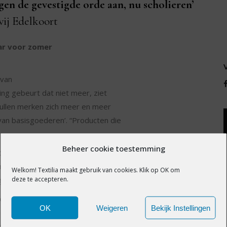
en de gevestigde orde aan, nu scholieren’
ij Edelkoort
ear voor zomer
van
ng gebeurt dat niet meer, ziet
zullen merken zich meer en meer
van basisgoederen’. “Producten die
Beheer cookie toestemming
ie.
n. Deze items zijn voorzien van
Welkom! Textilia maakt gebruik van cookies. Klik op OK om
deze te accepteren.
of details van kant of tule.
 en
OK
Weigeren
Bekijk Instellingen
 bewerkt. In Japan gebeurt dat al
de, waarbij spijkerbroeken worden