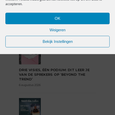
17 september 2015
accepteren.
OK
Weigeren
Bekijk Instellingen
DRIE VISIES, ÉÉN PODIUM: DIT LEER JE
VAN DE SPREKERS OP ‘BEYOND THE
TREND’
6 augustus 2026