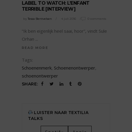
LABEL TO WATCH: L’ENFANT
TERRIBLE [INTERVIEW]
by
Tessa Bentvelsen
4 juli 2016
0 comments
“Ik ben eigenlijk heel saai, hoor”, vindt Sule
Orhan
READ MORE
Tags:
Schoenenmerk
,
Schoenenontwerper
,
schoenontwerper
SHARE:
LUISTER NAAR TEXTILIA
TALKS