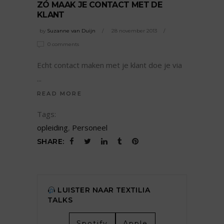
ZÓ MAAK JE CONTACT MET DE
KLANT
by
Suzanne van Duijn
28 november 2013
0 comments
Echt contact maken met je klant doe je via
READ MORE
Tags:
opleiding
,
Personeel
SHARE:
LUISTER NAAR TEXTILIA
TALKS
Spotify
Apple