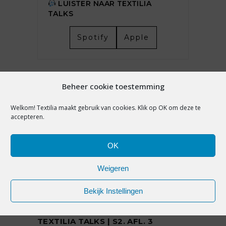
LUISTER NAAR TEXTILIA
TALKS
Spotify
Apple
LAATSTE NIEUWS
Beheer cookie toestemming
Welkom! Textilia maakt gebruik van cookies. Klik op OK om deze te
ZOMERSOLDEN IN BELGIË LICHT IN
accepteren.
DE MIN, HOOP GEVESTIGD OP
WINTERSEIZOEN
OK
7 augustus 2026
Weigeren
DE JAPANSE FUNDERING ONDER DE
Bekijk Instellingen
WESTERSE RETAIL: DENNIS
FRANKFORT OVER MIZUNO |
TEXTILIA TALKS | S2. AFL. 3