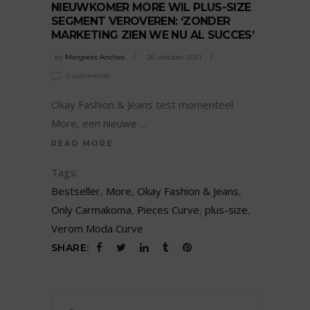
NIEUWKOMER MORE WIL PLUS-SIZE
SEGMENT VEROVEREN: ‘ZONDER
MARKETING ZIEN WE NU AL SUCCES’
by
Margreet Anches
26 oktober 2021
0 comments
Okay Fashion & Jeans test momenteel
More, een nieuwe
READ MORE
Tags:
Bestseller
,
More
,
Okay Fashion & Jeans
,
Only Carmakoma
,
Pieces Curve
,
plus-size
,
Verom Moda Curve
SHARE: