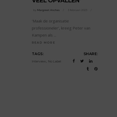
VEEL OPVALLEN’
by
Margreet Anches
3 februari 2023
‘Maak de organisatie
professioneler’, kreeg Peter van
Kampen als
READ MORE
TAGS:
SHARE:
,
Interview
No Label