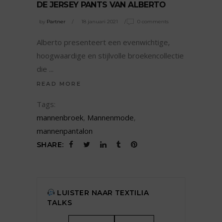
DE JERSEY PANTS VAN ALBERTO
by
Partner
18 januari 2021
0 comments
Alberto presenteert een evenwichtige,
hoogwaardige en stijlvolle broekencollectie
die
READ MORE
Tags:
mannenbroek
,
Mannenmode
,
mannenpantalon
SHARE:
LUISTER NAAR TEXTILIA
TALKS