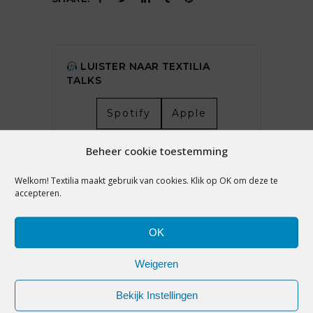
LUISTER NAAR TEXTILIA
TALKS
Spotify
Apple
Beheer cookie toestemming
LAATSTE NIEUWS
Welkom! Textilia maakt gebruik van cookies. Klik op OK om deze te
accepteren.
ZOMERSOLDEN IN BELGIË LICHT IN
DE MIN, HOOP GEVESTIGD OP
OK
WINTERSEIZOEN
Weigeren
7 augustus 2026
Bekijk Instellingen