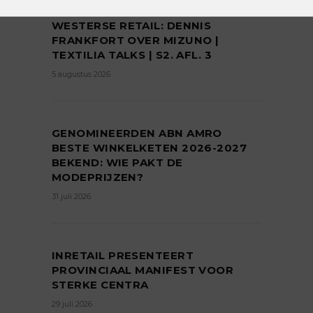
DE JAPANSE FUNDERING ONDER DE
WESTERSE RETAIL: DENNIS
FRANKFORT OVER MIZUNO |
TEXTILIA TALKS | S2. AFL. 3
5 augustus 2026
GENOMINEERDEN ABN AMRO
BESTE WINKELKETEN 2026-2027
BEKEND: WIE PAKT DE
MODEPRIJZEN?
31 juli 2026
INRETAIL PRESENTEERT
PROVINCIAAL MANIFEST VOOR
STERKE CENTRA
29 juli 2026