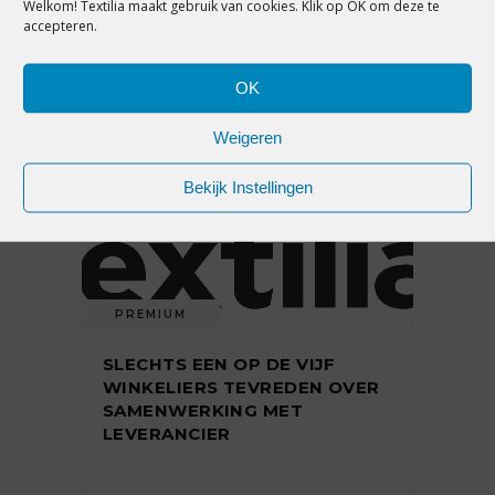
Welkom! Textilia maakt gebruik van cookies. Klik op OK om deze te
SUBSIDIE VOOR
accepteren.
DIGITALISERING MKB
DETAILHANDEL
OK
Weigeren
29 juni 2022
Bekijk Instellingen
PREMIUM
SLECHTS EEN OP DE VIJF
WINKELIERS TEVREDEN OVER
SAMENWERKING MET
LEVERANCIER