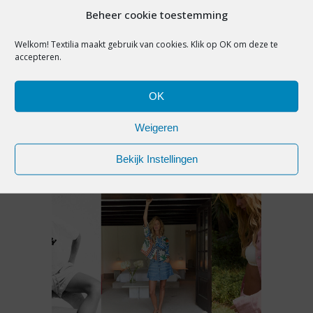
Beheer cookie toestemming
ADVERTORIAL
Welkom! Textilia maakt gebruik van cookies. Klik op OK om deze te
INSCHRIJVING GEOPEND:
accepteren.
VIERDE EDITIE EUROPESE
TROFEEËN VOOR CIRCULAIRE
MODE
OK
Weigeren
21 april 2026
Bekijk Instellingen