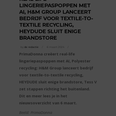
LINGERIEPASPOPPEN MET
AI, H&M GROUP LANCEERT
BEDRIJF VOOR TEXTILE-TO-
TEXTILE RECYCLING,
HEYDUDE SLUIT ENIGE
BRANDSTORE
by
de redactie
6 maart 2024
PrimaDonna creëert real-life
lingeriepaspoppen met AI, Polyester
recycling: H&M Group lanceert bedrijf
voor textile-to-textile recycling,
HEYDUDE sluit enige brandstore, Tess V
zet stappen richting het buitenland.
Dit en meer lees je in het
nieuwsoverzicht van 6 maart.
Beeld: PrimaDonna