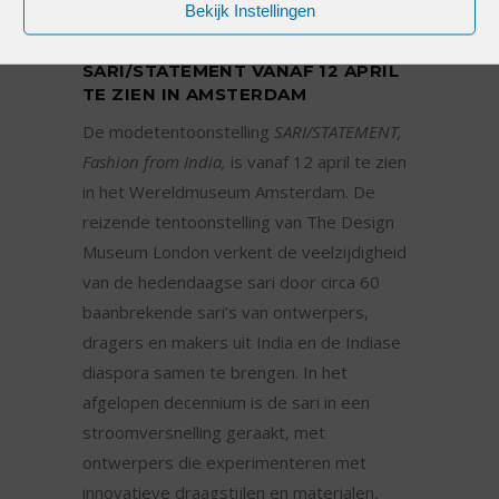
Bekijk Instellingen
MODETENTOONSTELLING
SARI/STATEMENT VANAF 12 APRIL
TE ZIEN IN AMSTERDAM
De modetentoonstelling
SARI/STATEMENT,
Fashion from India,
is vanaf 12 april te zien
in het Wereldmuseum Amsterdam. De
reizende tentoonstelling van The Design
Museum London verkent de veelzijdigheid
van de hedendaagse sari door circa 60
baanbrekende sari’s van ontwerpers,
dragers en makers uit India en de Indiase
diaspora samen te brengen. In het
afgelopen decennium is de sari in een
stroomversnelling geraakt, met
ontwerpers die experimenteren met
innovatieve draagstijlen en materialen,