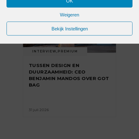
OK
Weigeren
Bekijk Instellingen
INTERVIEW
,
PREMIUM
TUSSEN DESIGN EN
DUURZAAMHEID: CEO
BENJAMIN MANDOS OVER GOT
BAG
31 juli 2026