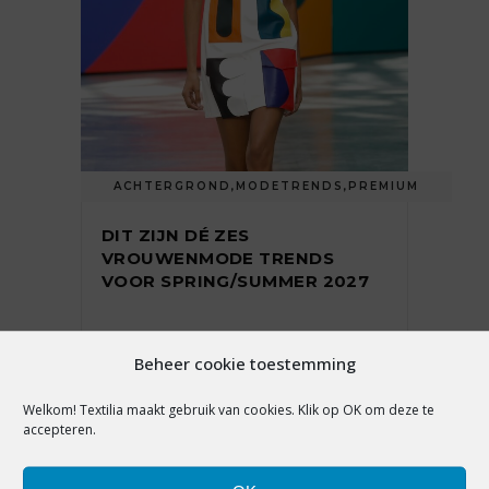
ACHTERGROND
,
MODETRENDS
,
PREMIUM
DIT ZIJN DÉ ZES
VROUWENMODE TRENDS
VOOR SPRING/SUMMER 2027
Beheer cookie toestemming
3 augustus 2026
Welkom! Textilia maakt gebruik van cookies. Klik op OK om deze te
accepteren.