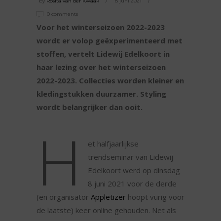
by
Rosita van der Kwaak
8 juni 2021
0 comments
Voor het winterseizoen 2022-2023
wordt er volop geëxperimenteerd met
stoffen, vertelt Lidewij Edelkoort in
haar lezing over het winterseizoen
2022-2023. Collecties worden kleiner en
kledingstukken duurzamer. Styling
wordt belangrijker dan ooit.
H
et halfjaarlijkse
trendseminar van Lidewij
Edelkoort werd op dinsdag
8 juni 2021 voor de derde
(en organisator
Appletizer
hoopt vurig voor
de laatste) keer online gehouden. Net als