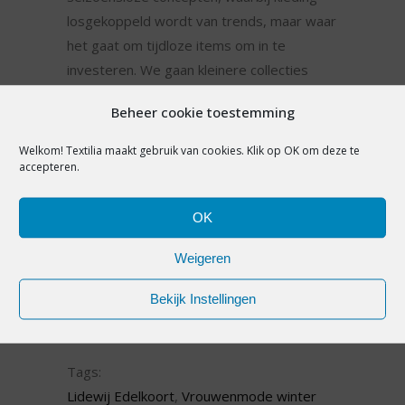
losgekoppeld wordt van trends, maar waar
het gaat om tijdloze items om in te
investeren. We gaan kleinere collecties
maken, maar wel sterkere en duidelijkere.
Beheer cookie toestemming
“We moeten naar minder consumptie.
Kledingstukken zijn van betere kwaliteit om
Welkom! Textilia maakt gebruik van cookies. Klik op OK om deze te
accepteren.
lang te kunnen gebruiken, door te geven of
recyclen. De grote concurrent voor fast
fashion is tweedehands mode, zeker onder
OK
jonge mensen is dat enorm in opkomst.”
Weigeren
Lees terug wat Lidewij Edelkoort vertelde
over de vrouwenmodetrends voor
winter
Bekijk Instellingen
2021-2022
en
zomer 2022.
Tags:
Lidewij Edelkoort
,
Vrouwenmode winter