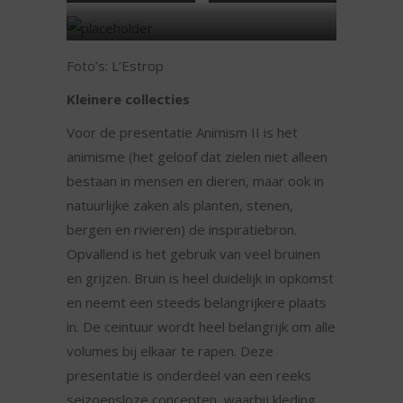
Goud bij Chanel
Kant met laarzen bij
Dior
Bruin bij Acne Studios
Foto’s: L’Estrop
Kleinere collecties
Voor de presentatie Animism II is het
animisme (het geloof dat zielen niet alleen
bestaan in mensen en dieren, maar ook in
natuurlijke zaken als planten, stenen,
bergen en rivieren) de inspiratiebron.
Opvallend is het gebruik van veel bruinen
en grijzen. Bruin is heel duidelijk in opkomst
en neemt een steeds belangrijkere plaats
in. De ceintuur wordt heel belangrijk om alle
volumes bij elkaar te rapen. Deze
presentatie is onderdeel van een reeks
seizoensloze concepten, waarbij kleding