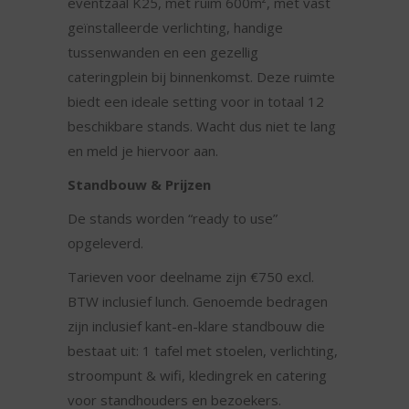
eventzaal K25, met ruim 600m², met vast
geïnstalleerde verlichting, handige
tussenwanden en een gezellig
cateringplein bij binnenkomst. Deze ruimte
biedt een ideale setting voor in totaal 12
beschikbare stands. Wacht dus niet te lang
en meld je hiervoor aan.
Standbouw & Prijzen
De stands worden “ready to use”
opgeleverd.
Tarieven voor deelname zijn €750 excl.
BTW inclusief lunch. Genoemde bedragen
zijn inclusief kant-en-klare standbouw die
bestaat uit: 1 tafel met stoelen, verlichting,
stroompunt & wifi, kledingrek en catering
voor standhouders en bezoekers.