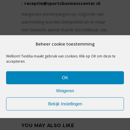
/
receptie@sportsbusinesscenter.nl
.
Aangezien inschrijvingen op volgorde van
aanmelding worden behandeld en er maar
een beperkt aantal stands beschikbaar zijn,
adviseren wij je om snel te reageren.
Beheer cookie toestemming
Welkom! Textilia maakt gebruik van cookies. Klik op OK om deze te
accepteren.
SHARE:
OK
Weigeren
PREVIOUS ARTICLE
NEXT ARTICLE
Bekijk Instellingen
YOU MAY ALSO LIKE