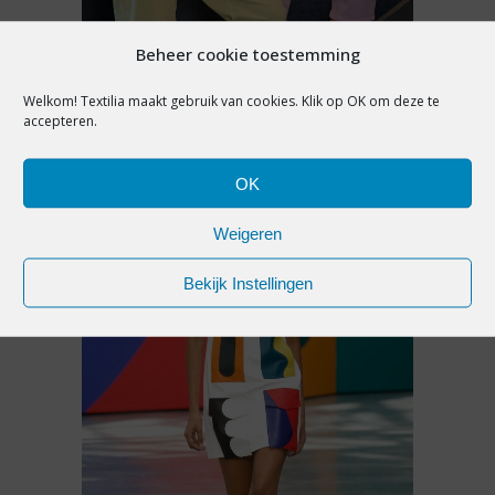
INTERVIEW
,
PREMIUM
Beheer cookie toestemming
TWINTIG JAAR STUDIO
Welkom! Textilia maakt gebruik van cookies. Klik op OK om deze te
ANNELOES: TERUGBLIKKEN EN
accepteren.
VOORUITKIJKEN
OK
5 augustus 2026
Weigeren
Bekijk Instellingen