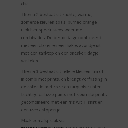
chic.
Thema 2 bestaat uit zachte, warme,
zomerse kleuren zoals ‘burned orange’.
Ook hier speelt Mexx weer met
combinaties. De bermuda gecombineerd
met een blazer en een hakje; avondje uit –
met een tanktop en een sneaker: dagje
winkelen.
Thema 3 bestaat uit fellere kleuren, uni of
in combi met prints, en brengt verfrissing in
de collectie met roze en turquoise tinten.
Luchtige palazzo pants met kleurrijke prints
gecombineerd met een fris wit T-shirt en
een Mexx slippertje.
Maak een afspraak via
reception@mexx.com
om de nieuwe Mexx