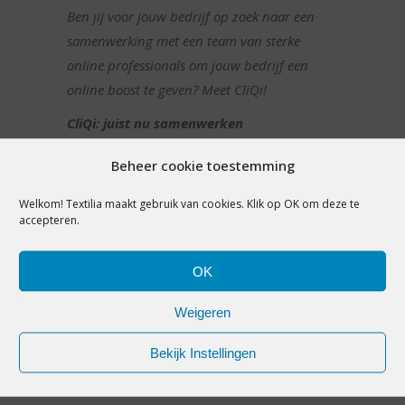
Ben jij voor jouw bedrijf op zoek naar een
samenwerking met een team van sterke
online professionals om jouw bedrijf een
online boost te geven? Meet CliQi!
CliQi: juist nu samenwerken
Bel: 058-2037103.
Beheer cookie toestemming
Welkom! Textilia maakt gebruik van cookies. Klik op OK om deze te
accepteren.
SHARE:
OK
Weigeren
PREVIOUS ARTICLE
NEXT ARTICLE
Bekijk Instellingen