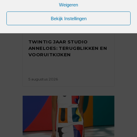
Weigeren
Bekijk Instellingen
INTERVIEW
,
PREMIUM
TWINTIG JAAR STUDIO
ANNELOES: TERUGBLIKKEN EN
VOORUITKIJKEN
5 augustus 2026