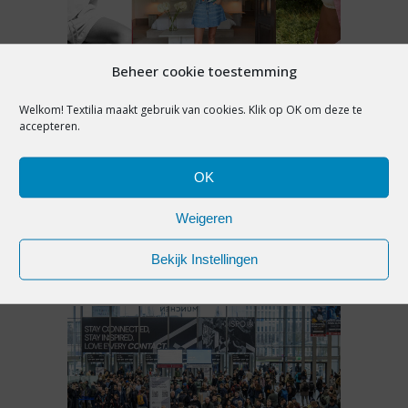
Beheer cookie toestemming
ADVERTORIAL
Welkom! Textilia maakt gebruik van cookies. Klik op OK om deze te
accepteren.
ANNA BLUE PRESENTEERT
VROUWELIJKE NONCHALANCE
OK
VOOR SS26
Weigeren
1 juli 2025
Bekijk Instellingen