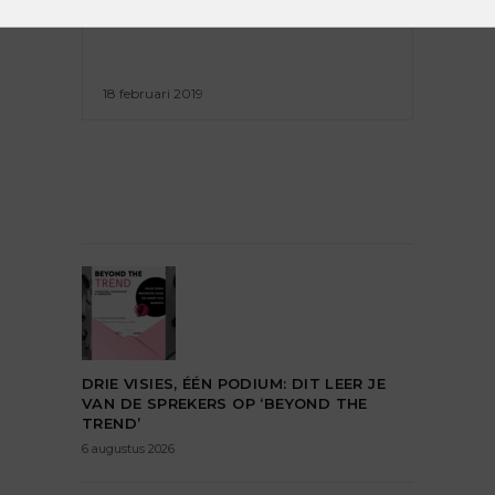
ZOEK NAAR PERSONEEL?
18 februari 2019
DRIE VISIES, ÉÉN PODIUM: DIT LEER JE
VAN DE SPREKERS OP ‘BEYOND THE
TREND’
6 augustus 2026