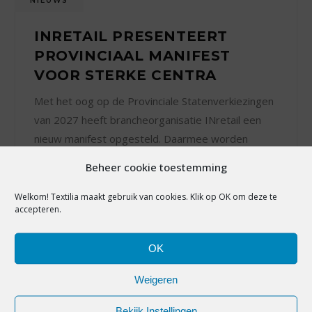
NIEUWS
INRETAIL PRESENTEERT
PROVINCIAAL MANIFEST
VOOR STERKE CENTRA
Met het oog op de Provinciale Statenverkiezingen
van 2027 heeft brancheorganisatie INretail een
nieuw manifest opgesteld. Daarmee worden
politieke partijen opgeroepen om in hun
Beheer cookie toestemming
verkiezingsprogramma’s expliciet te kiezen voor
gerichte investeringen in sterke, bereikbare en
Welkom! Textilia maakt gebruik van cookies. Klik op OK om deze te
accepteren.
aantrekkelijke winkelgebieden.
OK
29 juli 2026
Weigeren
Bekijk Instellingen