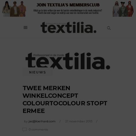
NIEUWS
TWEE MERKEN
WINKELCONCEPT
COLOURTOCOLOUR STOPT
ERMEE
by
jac@loeihard.com
21 november 2013
0 comments