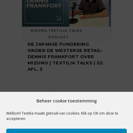
NIEUWS
,
TEXTILIA TALKS
PODCAST
DE JAPANSE FUNDERING
ONDER DE WESTERSE RETAIL:
DENNIS FRANKFORT OVER
MIZUNO | TEXTILIA TALKS | S2.
AFL. 3
5 augustus 2026
Beheer cookie toestemming
Welkom! Textilia maakt gebruik van cookies. Klik op OK om deze te
accepteren.