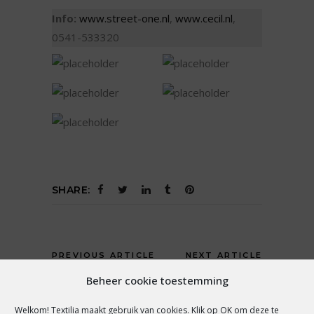
Info:
www.street-one.nl
,
www.cecil.nl
,
0541-533320
SHARE:
PREVIOUS ARTICLE
NEXT ARTICLE
Beheer cookie toestemming
Welkom! Textilia maakt gebruik van cookies. Klik op OK om deze te