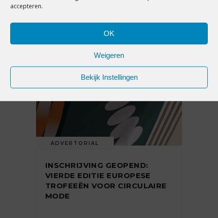
accepteren.
YOU MAY ALSO LIKE
OK
Weigeren
Bekijk Instellingen
ADVERTORIAL
INSCHRIJVING GEOPEND:
VIERDE EDITIE EUROPESE
TROFEEËN VOOR CIRCULAIRE
MODE