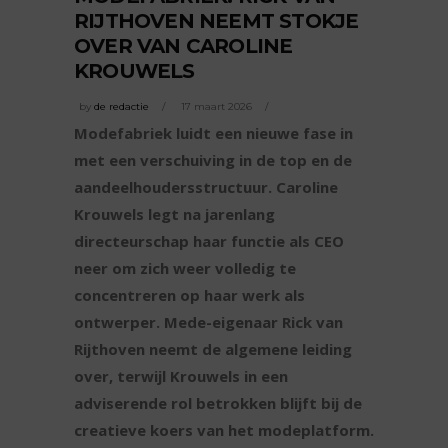
RIJTHOVEN NEEMT STOKJE
OVER VAN CAROLINE
KROUWELS
by
de redactie
17 maart 2026
Modefabriek luidt een nieuwe fase in
met een verschuiving in de top en de
aandeelhoudersstructuur. Caroline
Krouwels legt na jarenlang
directeurschap haar functie als CEO
neer om zich weer volledig te
concentreren op haar werk als
ontwerper. Mede-eigenaar Rick van
Rijthoven neemt de algemene leiding
over, terwijl Krouwels in een
adviserende rol betrokken blijft bij de
creatieve koers van het modeplatform.