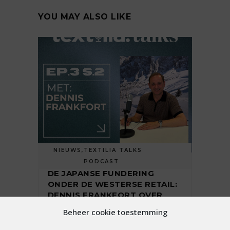
YOU MAY ALSO LIKE
NIEUWS
,
TEXTILIA TALKS
PODCAST
DE JAPANSE FUNDERING
ONDER DE WESTERSE RETAIL:
DENNIS FRANKFORT OVER
MIZUNO | TEXTILIA TALKS | S2.
Beheer cookie toestemming
AFL. 3