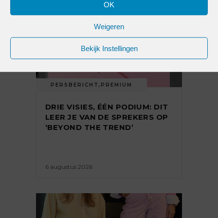
OK
Weigeren
Bekijk Instellingen
PERSBERICHT
,
PREMIUM
DRIE VISIES, ÉÉN PODIUM: DIT
LEER JE VAN DE SPREKERS OP
‘BEYOND THE TREND’
6 augustus 2026