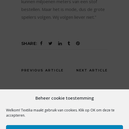
kunnen miljoenen meters van een stof
bestellen. Maar het is mode, dus de grote
spelers volgen. Wij volgen liever niet.”
SHARE:
PREVIOUS ARTICLE
NEXT ARTICLE
Beheer cookie toestemming
YOU MAY ALSO LIKE
Welkom! Textilia maakt gebruik van cookies. Klik op OK om deze te
accepteren.