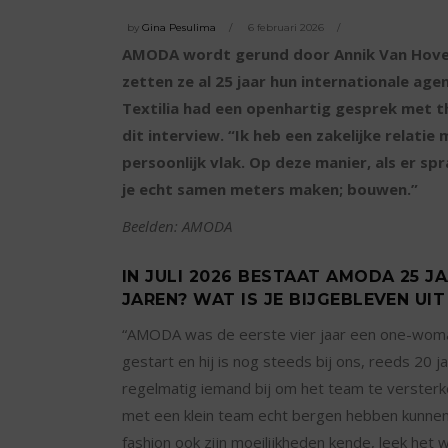
by
Gina Pesulima
6 februari 2026
AMODA wordt gerund door Annik Van Hove 
zetten ze al 25 jaar hun internationale a
Textilia had een openhartig gesprek met th
dit interview. “Ik heb een zakelijke relatie
persoonlijk vlak. Op deze manier, als er s
je echt samen meters maken; bouwen.”
Beelden: AMODA
IN JULI 2026 BESTAAT AMODA 25 J
JAREN? WAT IS JE BIJGEBLEVEN UIT
“AMODA was de eerste vier jaar een one-woman
gestart en hij is nog steeds bij ons, reeds 20
regelmatig iemand bij om het team te versterken
met een klein team echt bergen hebben kunnen
fashion ook zijn moeilijkheden kende, leek het 