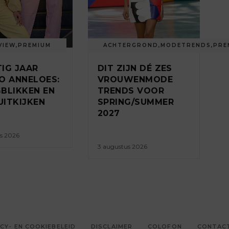
VIEW
,
PREMIUM
ACHTERGROND
,
MODETRENDS
,
PRE
IG JAAR
DIT ZIJN DÉ ZES
O ANNELOES:
VROUWENMODE
BLIKKEN EN
TRENDS VOOR
ITKIJKEN
SPRING/SUMMER
2027
s 2026
3 augustus 2026
CY- EN COOKIEBELEID
DISCLAIMER
COLOFON
CONTAC