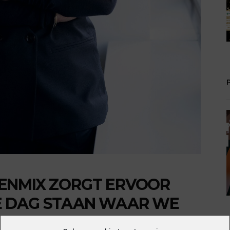
ENMIX ZORGT ERVOOR
E DAG STAAN WAAR WE