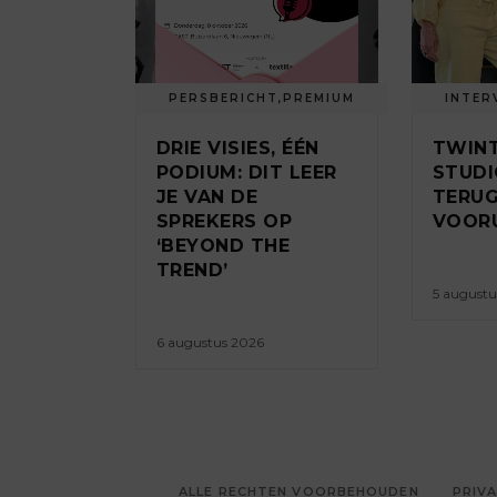
PERSBERICHT
,
PREMIUM
INTER
DRIE VISIES, ÉÉN
TWINT
PODIUM: DIT LEER
STUDI
JE VAN DE
TERUG
SPREKERS OP
VOORU
‘BEYOND THE
TREND’
5 augustu
6 augustus 2026
ALLE RECHTEN VOORBEHOUDEN
PRIVA