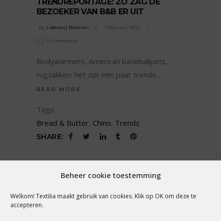
TRENDREPORTAGE: ZO ZAG DE
BEZOEKER VAN B&B ER UIT
by
Lideweij Bosman
1 februari 2012
0 comments
Bodywarmers, American baseballpets,
rugzakken: het zijn een paar trends
READ MORE
Tags:
Bread & Butter
,
Chino
,
Trends
SHARE:
Beheer cookie toestemming
LUISTER NAAR TEXTILIA
TALKS
Welkom! Textilia maakt gebruik van cookies. Klik op OK om deze te
accepteren.
Spotify
Apple