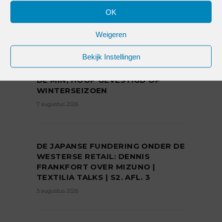
OK
Weigeren
LAATSTE NIEUWS
Bekijk Instellingen
ZOMERSOLDEN IN BELGIË LICHT IN
DE MIN, HOOP GEVESTIGD OP
WINTERSEIZOEN
7 augustus 2026
DE JAPANSE FUNDERING ONDER DE
WESTERSE RETAIL: DENNIS
FRANKFORT OVER MIZUNO |
TEXTILIA TALKS | S2. AFL. 3
5 augustus 2026