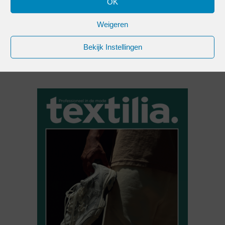
OK
Weigeren
GERELATEERDE
Bekijk Instellingen
PRODUCTEN
TOEVOEGEN AAN
WINKELWAGEN