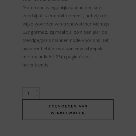
“Een trend is eigenlijk nooit in één keer
voorbij of is er nooit opeens”, het zijn de
wijze woorden van trendwatcher Mehtap
Güngörmez, zij maakt al zo’n tien jaar de
trendpagina’s mannenmode voor ons. Dit
nummer hebben we opnieuw uitgepakt
met maar liefst 23(!) pagina’s vol
herentrends.
Textilia
2024
TOEVOEGEN AAN
Editie
WINKELWAGEN
#7
-
Mannenmode