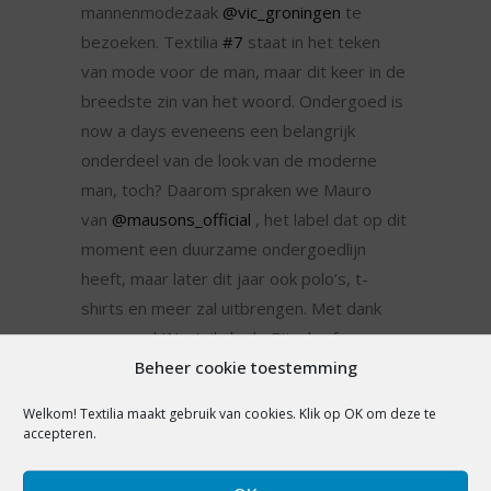
mannenmodezaak
@vic_groningen
te
bezoeken. Textilia
#7
staat in het teken
van mode voor de man, maar dit keer in de
breedste zin van het woord. Ondergoed is
now a days eveneens een belangrijk
onderdeel van de look van de moderne
man, toch? Daarom spraken we Mauro
van
@mausons_official
, het label dat op dit
moment een duurzame ondergoedlijn
heeft, maar later dit jaar ook polo’s, t-
shirts en meer zal uitbrengen. Met dank
aan zowel INretail als de Bijenkorf,
Beheer cookie toestemming
presenteren we in dit nummer ook een
gedegen stuk over inkoopstrategieën in de
Welkom! Textilia maakt gebruik van cookies. Klik op OK om deze te
mannenmode. Veel leesplezier!
accepteren.