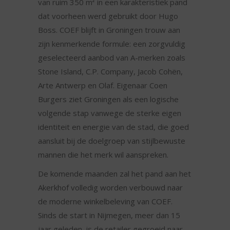
van ruim 350 m² in een karakteristiek pand
dat voorheen werd gebruikt door Hugo
Boss. COEF blijft in Groningen trouw aan
zijn kenmerkende formule: een zorgvuldig
geselecteerd aanbod van A-merken zoals
Stone Island, C.P. Company, Jacob Cohën,
Arte Antwerp en Olaf. Eigenaar Coen
Burgers ziet Groningen als een logische
volgende stap vanwege de sterke eigen
identiteit en energie van de stad, die goed
aansluit bij de doelgroep van stijlbewuste
mannen die het merk wil aanspreken.
De komende maanden zal het pand aan het
Akerkhof volledig worden verbouwd naar
de moderne winkelbeleving van COEF.
Sinds de start in Nijmegen, meer dan 15
jaar geleden, is de retailer gegroeid naar