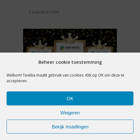
5 augustus 2026
Beheer cookie toestemming
Welkom! Textilia maakt gebruik van cookies. Klik op OK om deze te
accepteren.
NIEUWS
OK
GENOMINEERDEN ABN AMRO
Weigeren
BESTE WINKELKETEN 2026-
2027 BEKEND: WIE PAKT DE
Bekijk Instellingen
MODEPRIJZEN?