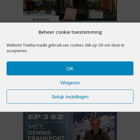
NIEUWS
Beheer cookie toestemming
ZOMERSOLDEN IN BELGIË
LICHT IN DE MIN, HOOP
Welkom! Textilia maakt gebruik van cookies. Klik op OK om deze te
GEVESTIGD OP
accepteren.
WINTERSEIZOEN
OK
7 augustus 2026
Weigeren
Bekijk Instellingen