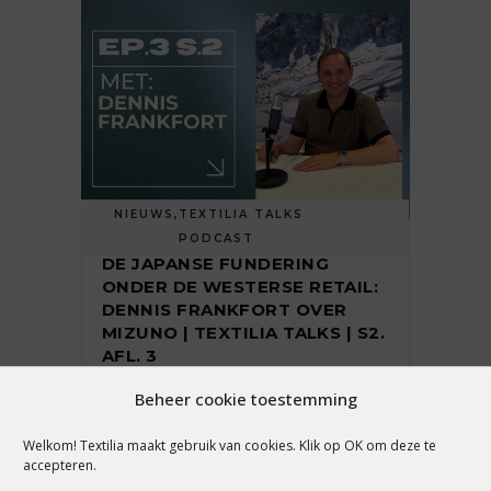
NIEUWS
,
TEXTILIA TALKS
PODCAST
DE JAPANSE FUNDERING
ONDER DE WESTERSE RETAIL:
DENNIS FRANKFORT OVER
MIZUNO | TEXTILIA TALKS | S2.
AFL. 3
Beheer cookie toestemming
Welkom! Textilia maakt gebruik van cookies. Klik op OK om deze te
5 augustus 2026
accepteren.