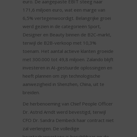
euro. De aangepaste EBIT steeg naar
171,6 miljoen euro, wat een marge van
6,5% vertegenwoordigt. Belangrijke groei
werd gezien in de categorieën Sport,
Designer en Beauty binnen de B2C-markt,
terwijl de B2B-verkoop met 10,3%
toenam. Het aantal actieve klanten groeide
met 300.000 tot 49,8 miljoen. Zalando blijft
investeren in AI-gestuurde oplossingen en
heeft plannen om zijn technologische
aanwezigheid in Shenzhen, China, uit te
breiden.
De herbenoeming van Chief People Officer
Dr. Astrid Arndt werd bevestigd, terwijl
CFO Dr. Sandra Dembeck haar contract niet
zal verlengen. De volledige
kwartaalrapportage is beschikbaar op de