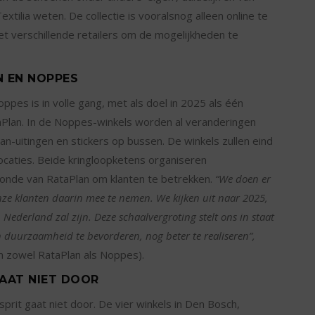
xtilia weten. De collectie is vooralsnog alleen online te
t verschillende retailers om de mogelijkheden te
N EN NOPPES
pes is in volle gang, met als doel in 2025 als één
aPlan. In de Noppes-winkels worden al veranderingen
-uitingen en stickers op bussen. De winkels zullen eind
locaties. Beide kringloopketens organiseren
onde van RataPlan om klanten te betrekken.
“We doen er
onze klanten daarin mee te nemen. We kijken uit naar 2025,
ederland zal zijn. Deze schaalvergroting stelt ons in staat
 duurzaamheid te bevorderen, nog beter te realiseren”,
n zowel RataPlan als Noppes).
AAT NIET DOOR
rit gaat niet door. De vier winkels in Den Bosch,