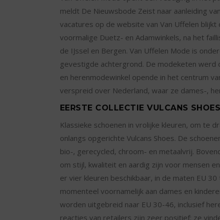
meldt De Nieuwsbode Zeist naar aanleiding van e
vacatures op de website van Van Uffelen blijkt d
voormalige Duetz- en Adamwinkels, na het failli
de IJssel en Bergen. Van Uffelen Mode is onde
gevestigde achtergrond. De modeketen werd op
en herenmodewinkel opende in het centrum van 
verspreid over Nederland, waar ze dames-, he
EERSTE COLLECTIE VULCANS SHOE
Klassieke schoenen in vrolijke kleuren, om te d
onlangs opgerichte Vulcans Shoes. De schoenen 
bio-, gerecycled, chroom- en metaalvrij. Bove
om stijl, kwaliteit en aardig zijn voor mensen e
er vier kleuren beschikbaar, in de maten EU 30
momenteel voornamelijk aan dames en kinderen
worden uitgebreid naar EU 30-46, inclusief h
reacties van retailers zijn zeer positief; ze vi