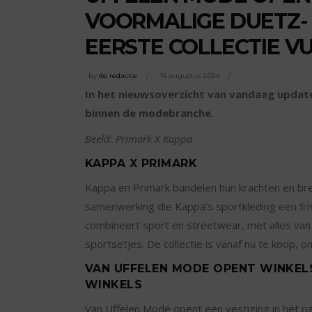
VOORMALIGE DUETZ-
EERSTE COLLECTIE V
by
de redactie
14 augustus 2024
In het nieuwsoverzicht van vandaag update
binnen de modebranche.
Beeld: Primark X Kappa
KAPPA X PRIMARK
Kappa en Primark bundelen hun krachten en bre
samenwerking die Kappa’s sportkleding een fris
combineert sport en streetwear, met alles van 
sportsetjes. De collectie is vanaf nu te koop, on
VAN UFFELEN MODE OPENT WINKEL
WINKELS
Van Uffelen Mode opent een vestiging in het pa