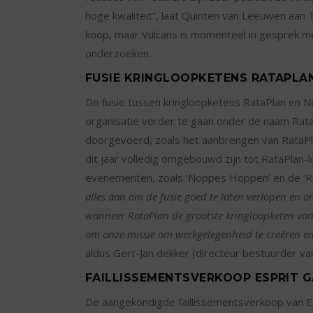
hoge kwaliteit”, laat Quinten van Leeuwen aan Te
koop, maar Vulcans is momenteel in gesprek me
onderzoeken.
FUSIE KRINGLOOPKETENS RATAPLA
De fusie tussen kringloopketens RataPlan en Nop
organisatie verder te gaan onder de naam Rat
doorgevoerd, zoals het aanbrengen van RataPlan
dit jaar volledig omgebouwd zijn tot RataPlan-
evenementen, zoals ‘Noppes Hoppen’ en de ‘R
alles aan om de fusie goed te laten verlopen en 
wanneer RataPlan de grootste kringloopketen van N
om onze missie om werkgelegenheid te creëren en
aldus Gert-Jan dekker (directeur bestuurder va
FAILLISSEMENTSVERKOOP ESPRIT G
De aangekondigde faillissementsverkoop van Esp