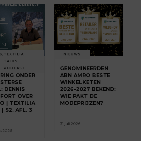
S
,
TEXTILIA
NIEUWS
TALKS
PANSE
GENOMINEERDEN
PODCAST
RING ONDER
ABN AMRO BESTE
STERSE
WINKELKETEN
L: DENNIS
2026-2027 BEKEND:
FORT OVER
WIE PAKT DE
O | TEXTILIA
MODEPRIJZEN?
| S2. AFL. 3
31 juli 2026
s 2026